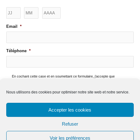
Jour
Mois
Année
Email
*
Téléphone
*
P
En cochant cette case et en soumettant ce formulaire, j’accepte que
r
mes données personnelles soient envoyées à l’Hôpital Foch qui les
i
utilisera pour communiquer avec vous dans le strict respect des
v
dispositions prévues par la loi. Pour connaitre et exercer vos droits
Nous utilisons des cookies pour optimiser notre site web et notre service.
a
(notamment de retrait de votre consentement à l’utilisation de données
c
collectées par ce formulaire), veuillez consulter notre page sur la
y
Politique de confidentialité
*
Accepter les cookies
*
Refuser
Voir les préférences